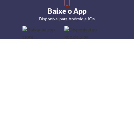
Baixe o App
Disponível para Android e IOs
Lojas
Torra: a
moda do
preço
baixo
A Torra é
uma rede
varejista
que conta