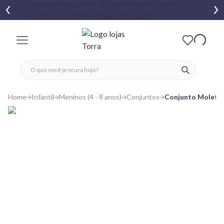
fechar menu
fechar menu
 favoritos
ver produtos
Home
Infantil
Meninos (4 - 8 anos)
Conjuntos
Conjunto Moleto