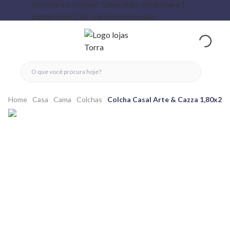
fechar menu
fechar menu
 favoritos
ver produtos
Home
Casa
Cama
Colchas
Colcha Casal Arte & Cazza 1,80x2,1