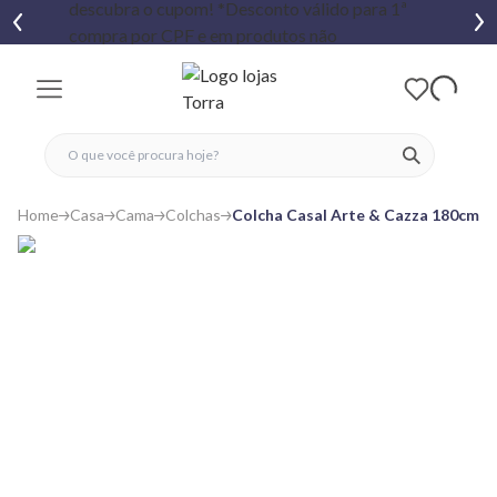
fechar menu
fechar menu
 favoritos
ver produtos
Home
Casa
Cama
Colchas
Colcha Casal Arte & Cazza 180cmx