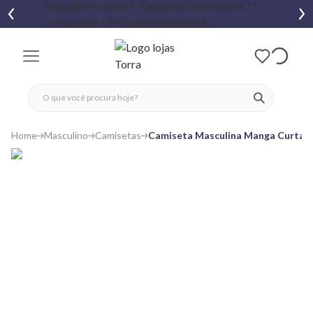
fechar menu
fechar menu
 favoritos
ver produtos
Home
Masculino
Camisetas
Camiseta Masculina Manga Curta E