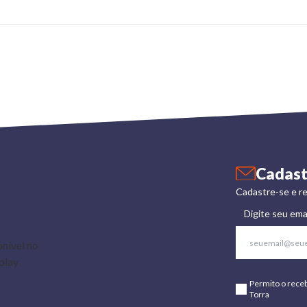
Cadast
Cadastre-se e re
Digite seu ema
Permito o rece
Torra