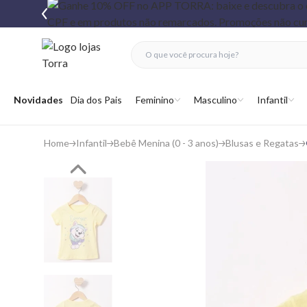
fechar menu
fechar menu
 favoritos
Abrir menu
Novidades
Dia dos Pais
Feminino
Masculino
Infantil
Home
Infantil
Bebê Menina (0 - 3 anos)
Blusas e Regatas