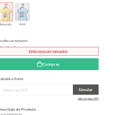
Azul
Amarelo
scolha seu tamanho:
1
2
3
Selecione um tamanho
Comprar
alcule o frete
Simular
Não sei meu CEP
escrição do Produto
aracterísticas