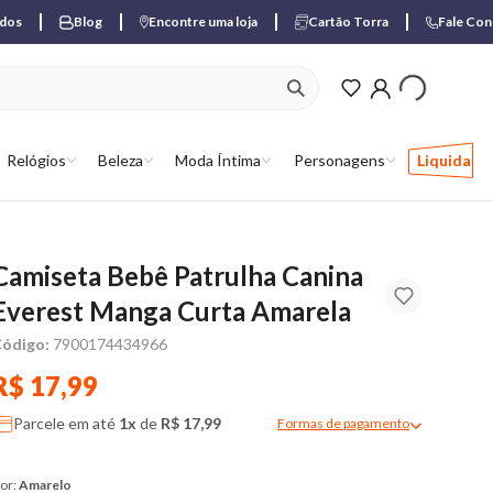
ados
Blog
Encontre uma loja
Cartão Torra
Fale Co
ver produtos favori
Relógios
Beleza
Moda Íntima
Personagens
Liquida
Camiseta Bebê Patrulha Canina
Everest Manga Curta Amarela
ódigo:
7900174434966
R$ 17,99
Parcele em até
1x
de
R$ 17,99
Formas de pagamento
Modal de formas de pagame
or:
Amarelo