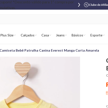
Clube de Afili
Plus Size
Calçados
Casa
Jeans
Básicos
Esporte
Camiseta Bebê Patrulha Canina Everest Manga Curta Amarela
C
C