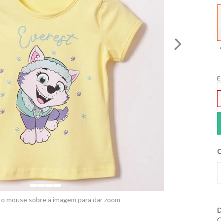
E
C
 o mouse sobre a imagem para dar zoom
D
C