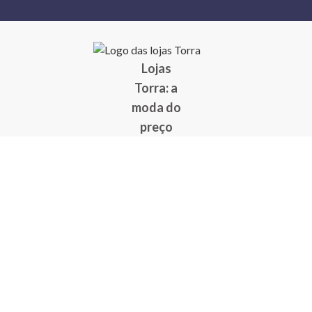
Lojas
Torra: a
moda do
preço
baixo
A Torra é
uma rede
varejista
que conta
com 90
lojas em 17
estados
brasileiros,
além da loja
online - site
e aplicativo.