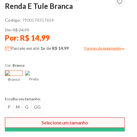
Renda E Tule Branca
Código:
7900174357654
De: R$ 24,99
Por: R$ 14,99
Parcele em até
1x
de
R$ 14,99
Formas de pagamento
Modal de formas de pag
Cor:
Branco
Preto
Branco
Escolha seu tamanho:
P
M
G
GG
Selecione um tamanho
Comprar