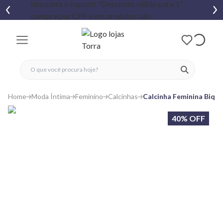
fechar menu
fechar menu
 favoritos
ver produtos
Home
Moda Íntima
Feminino
Calcinhas
Calcinha Feminina Biquí
40% OFF