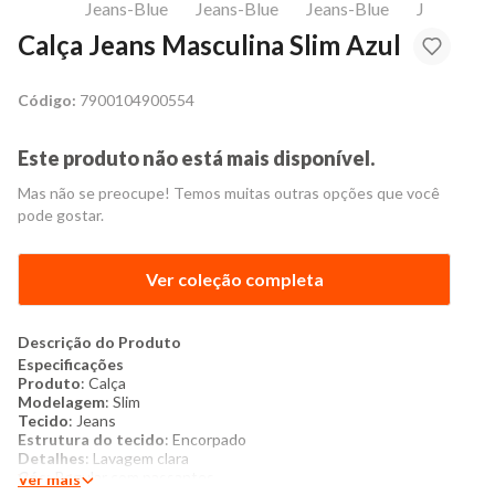
Calça Jeans Masculina Slim Azul
Código:
7900104900554
Este produto não está mais disponível.
Mas não se preocupe! Temos muitas outras opções que você
pode gostar.
Ver coleção completa
Descrição do Produto
Especificações
Produto
: Calça
Modelagem
: Slim
Tecido
: Jeans
Estrutura do tecido
: Encorpado
Detalhes
: Lavagem clara
Cós
: Regular com passantes
Ver mais