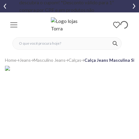
fechar menu
fechar menu
 favoritos
ver produtos
Home
Jeans
Masculino Jeans
Calças
Calça Jeans Masculina Sli