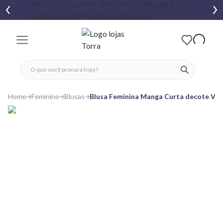
fechar menu
fechar menu
 favoritos
ver produtos
Home
Feminino
Blusas
Blusa Feminina Manga Curta decote V 