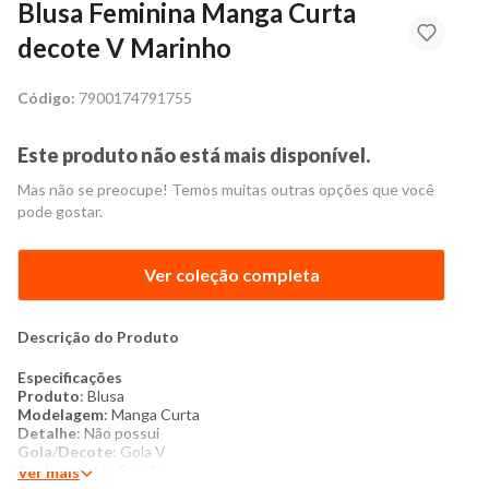
Blusa Feminina Manga Curta
decote V Marinho
Código:
7900174791755
Este produto não está mais disponível.
Mas não se preocupe! Temos muitas outras opções que você
pode gostar.
Ver coleção completa
Descrição do Produto
Especificações
Produto
: Blusa
Modelagem
: Manga Curta
Detalhe
: Não possui
Gola
/
Decote
: Gola V
Acabamento
: Padrão
Ver mais
Manga
: Curta