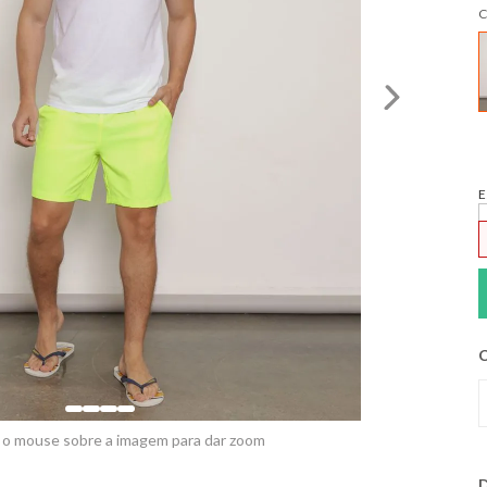
C
E
C
 o mouse sobre a imagem para dar zoom
D