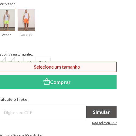
or:
Verde
Laranja
Verde
scolha seu tamanho:
P
M
G
GG
XGG
Selecione um tamanho
Comprar
alcule o frete
Simular
Não sei meu CEP
escrição do Produto