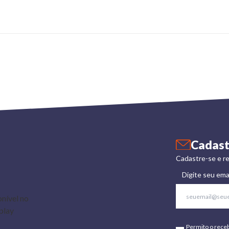
Cadast
Cadastre-se e re
Digite seu ema
Permito o rece