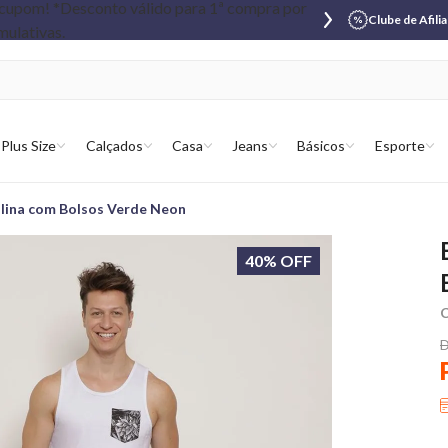
Clube de Afili
Plus Size
Calçados
Casa
Jeans
Básicos
Esporte
lina com Bolsos Verde Neon
40% OFF
C
D