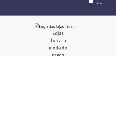
Torra
Lojas
Torra: a
moda do
preço
baixo
A Torra é
uma rede
varejista
que conta
com 90
lojas em 17
estados
brasileiros,
além da loja
online - site