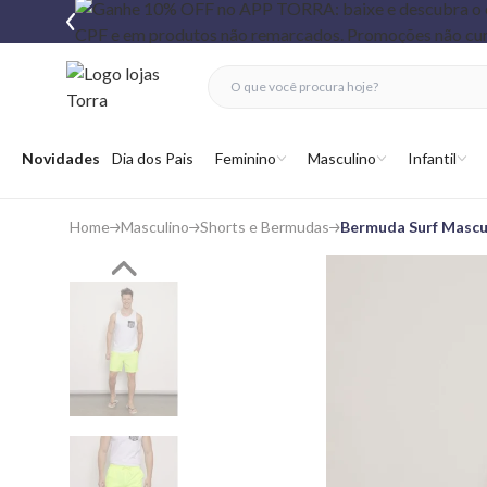
fechar menu
fechar menu
 favoritos
Abrir menu
Novidades
Dia dos Pais
Feminino
Masculino
Infantil
Home
Masculino
Shorts e Bermudas
Bermuda Surf Mascu