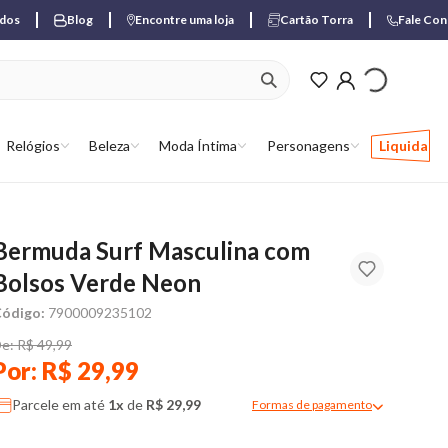
ados
Blog
Encontre uma loja
Cartão Torra
Fale Co
ver produtos favori
Relógios
Beleza
Moda Íntima
Personagens
Liquida
Bermuda Surf Masculina com
Bolsos Verde Neon
ódigo:
7900009235102
e: R$ 49,99
Por: R$ 29,99
Parcele em até
1x
de
R$ 29,99
Formas de pagamento
Modal de formas de pagame