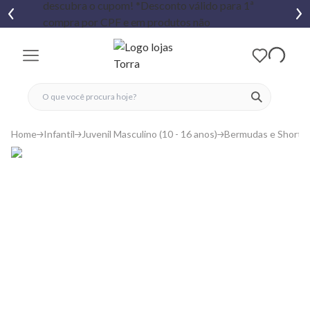
fechar menu
fechar menu
 favoritos
ver produtos
Home
Infantil
Juvenil Masculino (10 - 16 anos)
Bermudas e Shorts