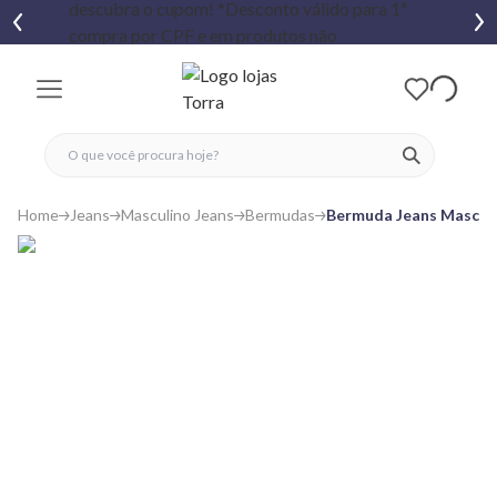
fechar menu
fechar menu
 favoritos
ver produtos
Home
Jeans
Masculino Jeans
Bermudas
Bermuda Jeans Masculi