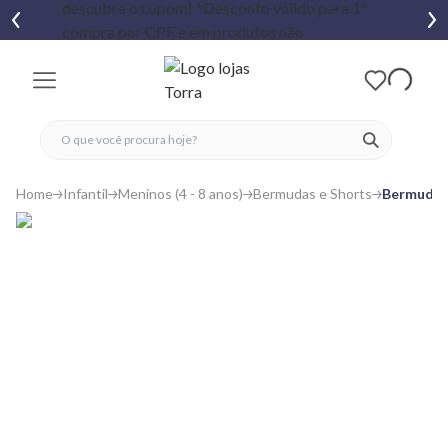
fechar menu
fechar menu
 favoritos
ver produtos
Home
Infantil
Meninos (4 - 8 anos)
Bermudas e Shorts
Bermuda I