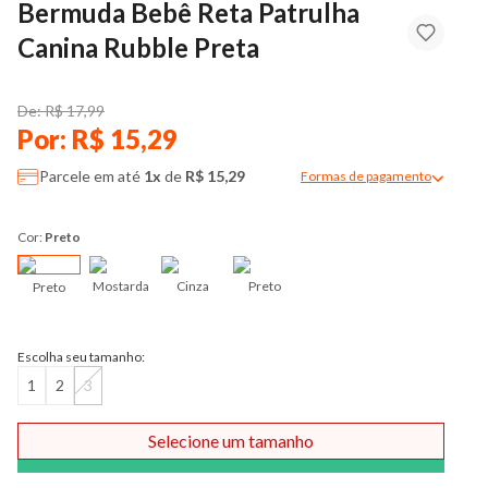
Bermuda Bebê Reta Patrulha
Canina Rubble Preta
De: R$ 17,99
Por: R$ 15,29
Parcele em até
1x
de
R$ 15,29
Formas de pagamento
Modal de formas de pag
Cor:
Preto
Mostarda
Cinza
Preto
Preto
Escolha seu tamanho:
1
2
3
Selecione um tamanho
Comprar