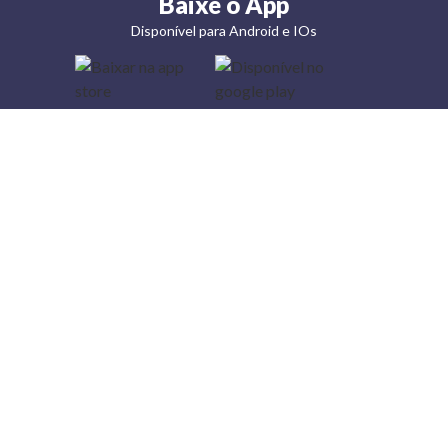
Baixe o App
Disponível para Android e IOs
Lojas
Torra: a
moda do
preço
baixo
A Torra é
uma rede
varejista
que conta
com 90
lojas em 17